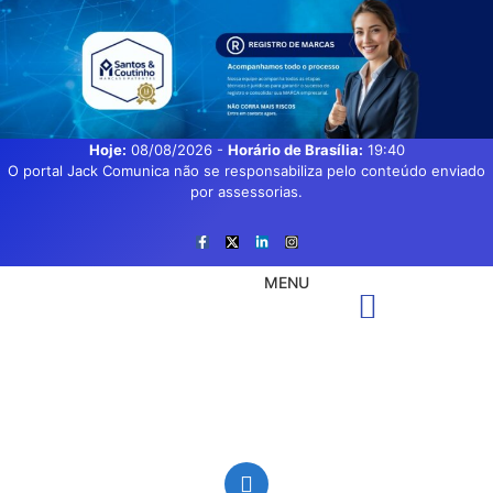
Hoje:
08/08/2026
-
Horário de Brasília:
19:40
O portal Jack Comunica não se responsabiliza pelo conteúdo enviado
por assessorias.
MENU