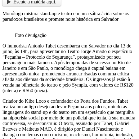
Escute a matéria aqui.
Monólogo mistura stand-up e teatro em uma sátira ácida sobre os
paradoxos brasileiros e promete noite histórica em Salvador
Foto divulgação
O humorista Antonio Tabet desembarca em Salvador no dia 13 de
julho, às 19h, para apresentar no Teatro Jorge Amado o espetáculo
“Peçanha – Protocolo de Segurança”, protagonizado por seu
personagem mais famoso. Após temporadas de sucesso no Rio de
Janeiro e em São Paulo, o monólogo chega à capital baiana em
apresentação única, prometendo arrancar risadas com uma crítica
afiada aos dilemas da sociedade brasileira. Os ingressos já estão à
venda na bilheteria do teatro e pelo Sympla, com valores de R$120
(inteira) e R$60 (meia).
Criador do Kibe Loco e cofundador do Porta dos Fundos, Tabet
realiza um antigo desejo ao levar Peçanha aos palcos, unindo as
linguagens do stand-up e do teatro em um espetáculo que mergulha
na hipocrisia social por meio de um policial que tenta, à sua maneira
controversa, se desconstruir. O texto, assinado por Tabet, Gabriel
Esteves e Matheus MAD, é dirigido por Daniel Nascimento e
dialoga com temas como racismo, machismo, homofobia, inclusão,