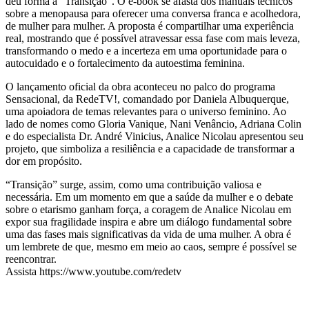
deu forma à “Transição”. O e-book se afasta dos manuais técnicos
sobre a menopausa para oferecer uma conversa franca e acolhedora,
de mulher para mulher. A proposta é compartilhar uma experiência
real, mostrando que é possível atravessar essa fase com mais leveza,
transformando o medo e a incerteza em uma oportunidade para o
autocuidado e o fortalecimento da autoestima feminina.
O lançamento oficial da obra aconteceu no palco do programa
Sensacional, da RedeTV!, comandado por Daniela Albuquerque,
uma apoiadora de temas relevantes para o universo feminino. Ao
lado de nomes como Gloria Vanique, Nani Venâncio, Adriana Colin
e do especialista Dr. André Vinicius, Analice Nicolau apresentou seu
projeto, que simboliza a resiliência e a capacidade de transformar a
dor em propósito.
“Transição” surge, assim, como uma contribuição valiosa e
necessária. Em um momento em que a saúde da mulher e o debate
sobre o etarismo ganham força, a coragem de Analice Nicolau em
expor sua fragilidade inspira e abre um diálogo fundamental sobre
uma das fases mais significativas da vida de uma mulher. A obra é
um lembrete de que, mesmo em meio ao caos, sempre é possível se
reencontrar.
Assista https://www.youtube.com/redetv