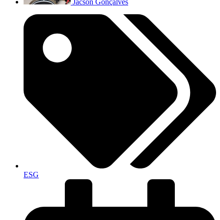
Jacson Gonçalves
ESG