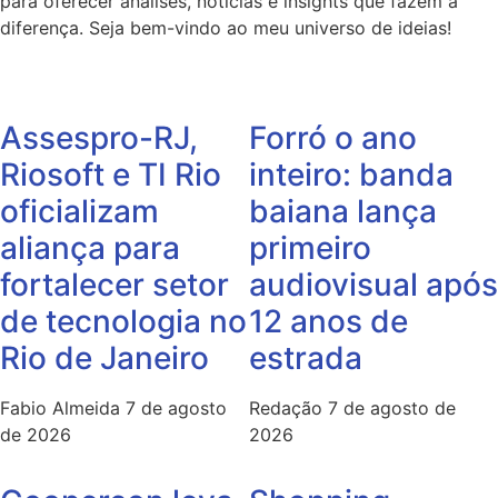
para oferecer análises, notícias e insights que fazem a
diferença. Seja bem-vindo ao meu universo de ideias!
Assespro-RJ,
Forró o ano
Riosoft e TI Rio
inteiro: banda
oficializam
baiana lança
aliança para
primeiro
fortalecer setor
audiovisual após
de tecnologia no
12 anos de
Rio de Janeiro
estrada
Fabio Almeida
7 de agosto
Redação
7 de agosto de
de 2026
2026