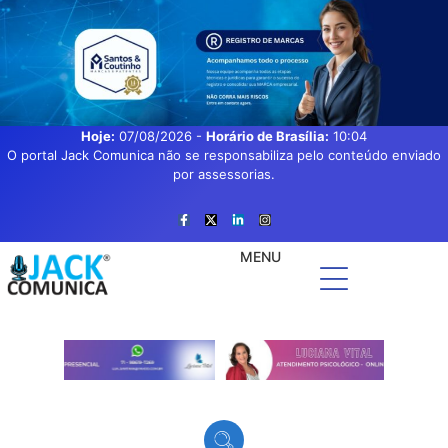
Hoje:
07/08/2026
-
Horário de Brasília:
10:04
O portal Jack Comunica não se responsabiliza pelo conteúdo enviado
por assessorias.
MENU